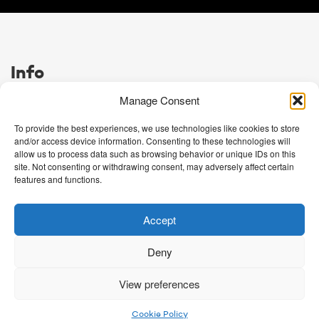
Info
Disclaimer
Manage Consent
Algemene voorwaarden
Over ons
To provide the best experiences, we use technologies like cookies to store
Cookie Policy (EU)
and/or access device information. Consenting to these technologies will
Contact
allow us to process data such as browsing behavior or unique IDs on this
site. Not consenting or withdrawing consent, may adversely affect certain
features and functions.
Verschoor Vee en Vlees
Industrieterrein Lage Zijde
Achthovenerweg 15L
Accept
2351 AX Leiderdorp
T. 071 522 28 68
Deny
E. info@verschoorvlees.nl
Website door
Donkeys & Co.
View preferences
Cookie Policy