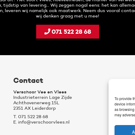
, tijdstip van levering... Wij zeggen nogal eens: het kan allema
, leveren wij namelijk ook maatwerk. Neem dus vooral conta
wij denken graag met u mee!
071 522 28 68
Contact
Verschoor Vee en Vlees
Industrieterrein Lage Zijde
To provide t
Achthovenerweg 15L
device infor
2351 AX Leiderdorp
as browsing 
may adversel
T. 071 522 28 68
E. info@verschoorvlees.nl
A