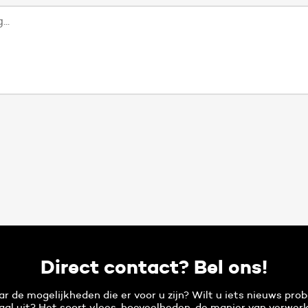
Direct contact? Bel ons!
r de mogelijkheden die er voor u zijn? Wilt u iets nieuws prob
aal uit? Het soort vlees, hoeveelheden, de manier van verwerk