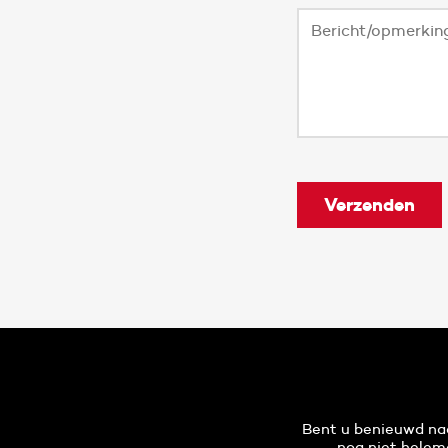
Bent u benieuwd naa
nog niet helem